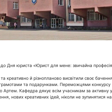
е до Дня юриста «Юрист для мене: звичайна професі
 та креативно й різнопланово висвітили своє баченн
ні грамотами та подарунками. Переможцями конкурсу
о Артем. Кафедра дякує всім учасникам за активну у
я, нових креативних ідей, ніколи не зупинятися на д