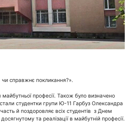
я чи справжнє покликання?».
я майбутньої професії. Також було визначено
 стали студентки групи Ю-11 Гарбуз Олександра
часть й поздоровляє всіх студентів з Днем
осягнутому та реалізації в майбутній професії.