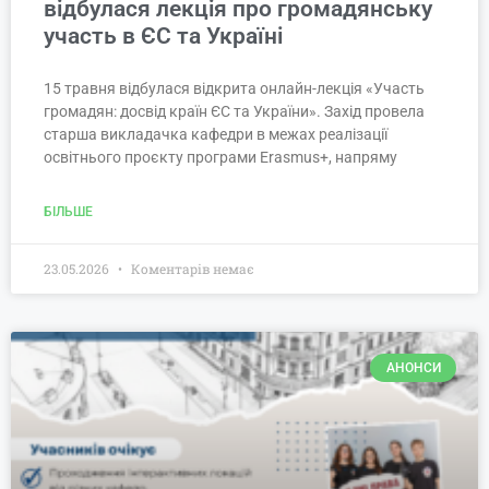
відбулася лекція про громадянську
участь в ЄС та Україні
15 травня відбулася відкрита онлайн-лекція «Участь
громадян: досвід країн ЄС та України». Захід провела
старша викладачка кафедри в межах реалізації
освітнього проєкту програми Erasmus+, напряму
БІЛЬШЕ
23.05.2026
Коментарів немає
АНОНСИ