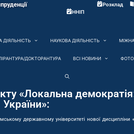
пруденції
Розклад
ННІП
 ДІЯЛЬНІСТЬ
НАУКОВА ДІЯЛЬНІСТЬ
МІЖНА
ПІРАНТУРА/ДОКТОРАНТУРА
ВСІ НОВИНИ
ФОТО
єкту «Локальна демократія
 України»:
умському державному університеті нової дисципліни 