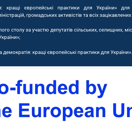
я: кращі європейські практики для України» для
страцій, громадських активістів та всіх зацікавлених 
лого столу за участю депутатів сільських, селищних, мі
України»;
а демократія: кращі європейські практики для України»