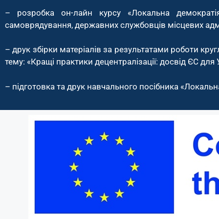
– розробка он-лайн курсу «Локальна демократі
самоврядування, державних службовців місцевих адміні
– друк збірки матеріалів за результатами роботи круг
тему: «Кращі практики децентралізації: досвід ЄС для 
– підготовка та друк навчального посібника «Локальн