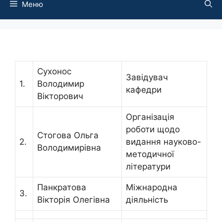
Меню
Сухонос
Завідувач
1.
Володимир
кафедри
Вікторович
Організація
роботи щодо
Стогова Ольга
2.
видання науково-
Володимирівна
методичної
літератури
Панкратова
Міжнародна
3.
Вікторія Олегівна
діяльність