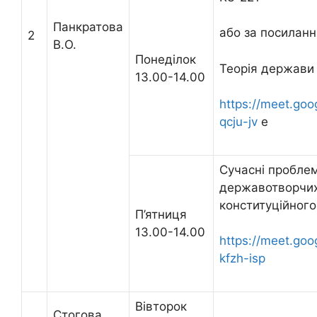
Панкратова
або за посилан
2
В.О.
Понеділок
Теорія держави
13.00-14.00
https://meet.goo
qcju-jv
e
Сучасні пробле
державотворчих
конституційного
П’ятниця
13.00-14.00
https://meet.goo
kfzh-isp
Вівторок
Стогова