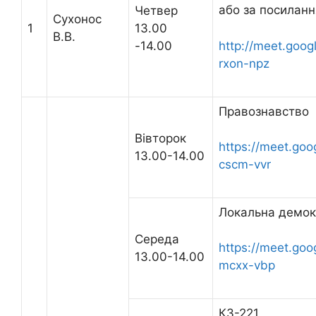
або за посилан
Четвер
Сухонос
1
13.00
В.В.
-14.00
http://meet.goo
rxon-npz
Правознавство
Вівторок
https://meet.go
13.00-14.00
cscm-vvr
Локальна демок
Середа
https://meet.go
13.00-14.00
mcxx-vbp
К3-221