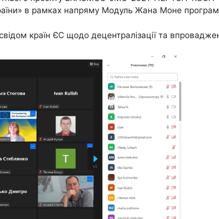
країни» в рамках напряму Модуль Жана Моне програ
відом країн ЄС щодо децентралізації та впровадженн