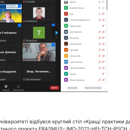
верситеті відбувся круглий стіл «Кращі практики дец
 освітнього проєкту ERASMUS-JMO-2021-HEI-TCH-RSC