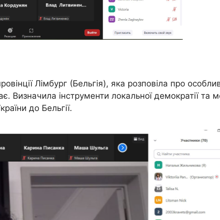
овінції Лімбург (Бельгія), яка розповіла про особли
ає. Визначила інструменти локальної демократії та 
країни до Бельгії.