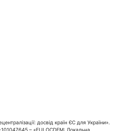
ентралізації: досвід країн ЄС для України».
H -101047645 – «EULOCDEM: Локальна