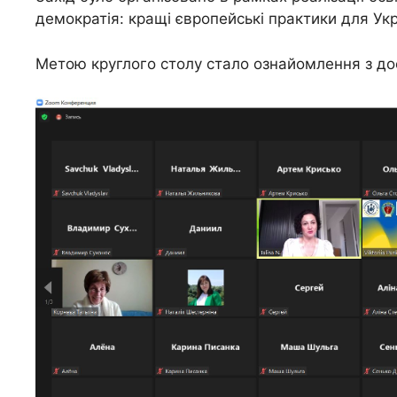
демократія: кращі європейські практики для У
Метою круглого столу стало ознайомлення з дос