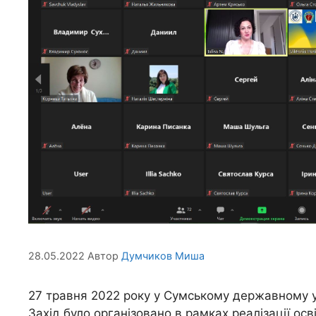
28.05.2022
Автор
Думчиков Миша
27 травня 2022 року у Сумському державному уні
Захід було організовано в рамках реалізації