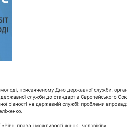
д молоді, присвяченому Дню державної служби, орга
 державної служби до стандартів Європейського Сою
ї рівності на державній службі: проблеми впровадж
еліженко.
 «Рівні права і можливості жінок і чоловіків».