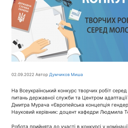
02.09.2022
Автор
Думчиков Миша
На Всеукраїнський конкурс творчих робіт сере
питань державної служби та Центром адаптації
Дмитра Мурача «Європейська концепція гендерно
Науковий керівник: доцент кафедри Людмила Т
Робота прийнята до участі в конкурсі у номінації