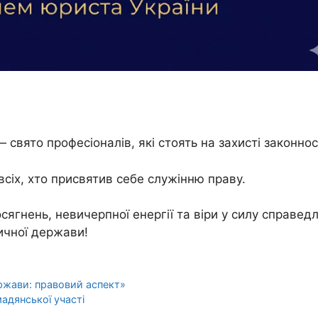
 свято професіоналів, які стоять на захисті законнос
всіх, хто присвятив себе служінню праву.
ягнень, невичерпної енергії та віри у силу справед
ичної держави!
ержави: правовий аспект»
адянської участі