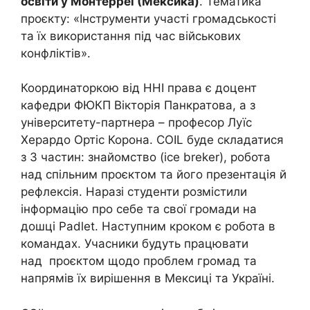
освіти у Монтерреї (Мексика)
. Тематика
проєкту: «Інструменти участі громадськості
та їх використання під час військових
конфліктів».
Координаторкою від ННІ права є доцент
кафедри ФЮКП Вікторія Панкратова, а з
університету-партнера – професор Луїс
Херардо Ортіс Корона. COIL буде складатися
з 3 частин: знайомство (ice breker), робота
над спільним проєктом та його презентація й
рефлексія. Наразі студенти розмістили
інформацію про себе та свої громади на
дошці Padlet. Наступним кроком є робота в
командах. Учасники будуть працювати
над проєктом щодо проблем громад та
напрямів їх вирішення в Мексиці та Україні.