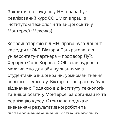
З жовтня по грудень у ННІ права був
реалізований курс COIL у співпраці з
Інститутом технологій та вищої освіти у
Монтерреї (Мексика).
Координаторкою від ННІ права була доцент
кафедри ФЮКП Вікторія Панкратова, а з
університету-партнера – професор Луїс
Херардо Ортіс Корона. COIL став чудовою
можливістю для обміну знаннями зі
студентами з іншої країни, урізноманітнення
освітнього досвіду. Вікторію Панкратову було
відзначено Подякою від Інституту технологій
та вищої освіти у Монтерреї за організацію та
реалізацію курсу. Отримана подяка є
визнанням результативної роботи та
підтвердженням значущості міжнародних