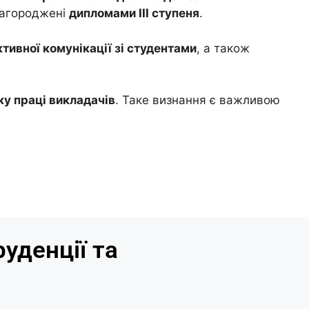
агороджені
дипломами ІІІ ступеня
.
ктивної комунікації зі студентами
, а також
ку праці викладачів
. Таке визнання є важливою
уденції та