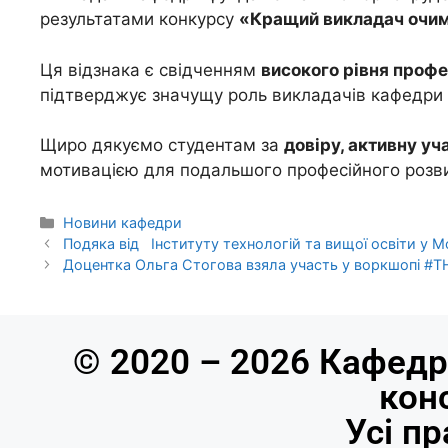
результатами конкурсу
«Кращий викладач очим
Ця відзнака є свідченням
високого рівня профес
підтверджує значущу роль викладачів кафедри 
Щиро дякуємо студентам за
довіру, активну уч
мотивацією для подальшого професійного розвит
Новини кафедри
Подяка від Інституту технологій та вищої освіти у М
Доцентка Ольга Стогова взяла участь у воркшопі #TH
© 2020 – 2026 Кафедр
кон
Усі п