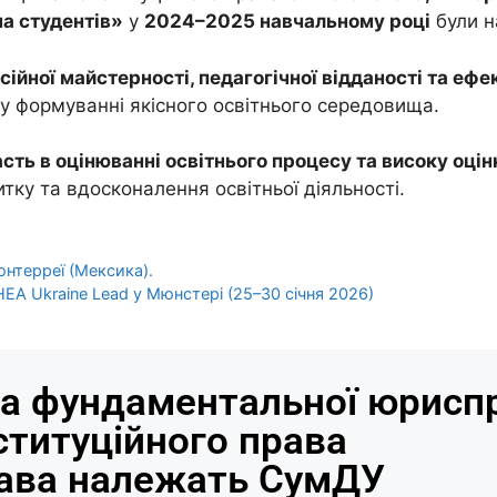
а студентів»
у
2024–2025 навчальному році
були н
ійної майстерності, педагогічної відданості та ефе
у формуванні якісного освітнього середовища.
асть в оцінюванні освітнього процесу та високу оцін
ку та вдосконалення освітньої діяльності.
онтерреї (Мексика).
EA Ukraine Lead у Мюнстері (25–30 січня 2026)
а фундаментальної юриспр
ституційного права
рава належать СумДУ