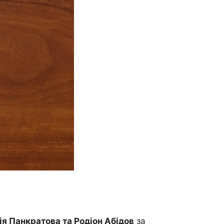
ія Панкратова та Родіон Абідов
за