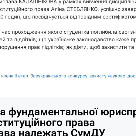
дислава КАЛАШНІКОВА у рамках вивчення дисципліни
ституційного права Аліна СТЕБЛЯНКО, успішно завер
 20 годин, що посвідчується відповідним сертифікатом
д час проходження якого студентка поглибила свої з
й та підлітків; що українське законодавство каже пр
рушення прав підлітків; як діяти, щоб захистити та
члена ІІ етап Всеукраїнського конкурсу-захисту науково-досл
а фундаментальної юриспр
ституційного права
рава належать СумДУ