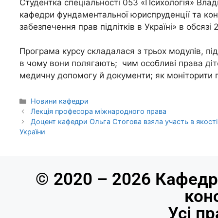
Студентка спеціальності 053 «Психологія» Вла
кафедри фундаментальної юриспруденції та кон
забезпечення прав підлітків в Україні» в обсязі
Програма курсу складалася з трьох модулів, пі
в чому вони полягають; чим особливі права діте
медичну допомогу й документи; як моніторити по
Новини кафедри
Лекція професора міжнародного права
Доцент кафедри Ольга Стогова взяла участь в якості 
України
© 2020 – 2026 Кафедр
кон
Усі п