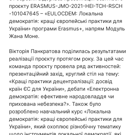
проєкту ERASMUS-JMO-2021-HEI-TCH-RSCH
-101047645 – «EULOCDEM: Локальна
демократія: кращі європейські практики для
України» програми Erasmus+, напрям Модуль
Жана Моне.
Вікторія Панкратова поділилась результатами
реалізації проєкту протягом року. За цей час
команда проєкту провела ряд активностей:
презентаційний захід, круглий стіл на тему:
«Кращі практики децентралізації: досвід
країн ЄС для України», дебати «Електронна
демократія: ефективне народовладдя чи
прихована небезпека?». Також було
розроблено навчальний курс «Локальна
демократія: кращі європейські практики для
України», який охоплює різнобічну тематику
щодо інструментів локальної демократії, які