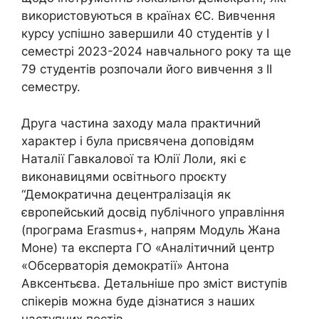
використовуються в країнах ЄС. Вивчення
курсу успішно завершили 40 студентів у І
семестрі 2023-2024 навчального року та ще
79 студентів розпочали його вивчення з ІІ
семестру.
Друга частина заходу мала практичний
характер і була присвячена доповідям
Наталії Гавкалової та Юлії Лоли, які є
виконавицями освітнього проєкту
“Демократична децентралізація як
європейський досвід публічного управління
(програма Erasmus+, напрям Модуль Жана
Моне) та експерта ГО «Аналітичний центр
«Обсерваторія демократії» Антона
Авксентьєва. Детальніше про зміст виступів
спікерів можна буде дізнатися з наших
наступних постів.