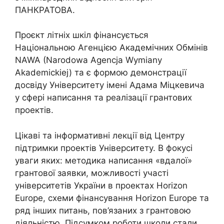
ПАНКРАТОВА.
Проєкт літніх шкіл фінансується
Національною Агенцією Академічних Обмінів
NAWA (Narodowa Agencja Wymiany
Akademickiej) та є формою демонстрації
досвіду Університету імені Адама Міцкевича
у сфері написання та реалізації грантових
проектів.
Цікаві та інформативні лекції від Центру
підтримки проектів Університету. В фокусі
уваги яких: методика написання «вдалої»
грантової заявки, можливості участі
університетів України в проектах Horizon
Europe, схеми фінансування Horizon Europe та
ряд інших питань, пов’язаних з грантовою
діяльністю. Підсумком роботи школи стали