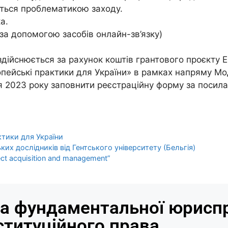
ляться проблематикою заходу.
а.
за допомогою засобів онлайн-зв’язку)
ат здійснюється за рахунок коштів грантового проє
опейські практики для України» в рамках напряму М
ня 2023 року заповнити реєстраційну форму за посил
ктики для України
х дослідників від Гентського університету (Бельгія)
ct acquisition and management”
а фундаментальної юриспр
ституційного права