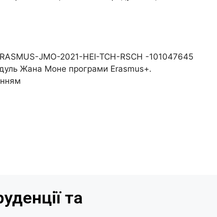
кту ERASMUS-JMO-2021-HEI-TCH-RSCH -101047645
одуль Жана Моне програми Erasmus+.
анням
уденції та