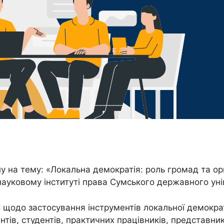
лу на тему: «Локальна демократія: роль громад та о
ауковому інституті права Сумського державного уні
 щодо застосування інструментів локальної демократ
антів, студентів, практичних працівників, представн