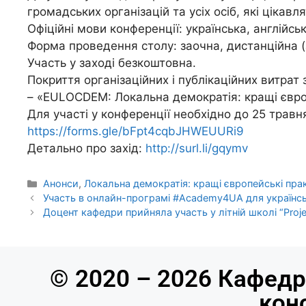
громадських організацій та усіх осіб, які цікав
Офіційні мови конференції: українська, англійськ
Форма проведення столу: заочна, дистанційна (
Участь у заході безкоштовна.
Покриття організаційних і публікаційних витр
– «EULOCDEM: Локальна демократія: кращі євр
Для участі у конференції необхідно до 25 трав
https://forms.gle/bFpt4cqbJHWEUURi9
Детально про захід:
http://surl.li/gqymv
Анонси
,
Локальна демократія: кращі європейські пра
Участь в онлайн-програмі #Academy4UA для українськи
Доцент кафедри прийняла участь у літній школі “Proje
© 2020 – 2026 Кафедр
кон