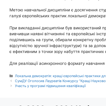
Метою навчальної дисципліни є досягнення сту
галузі європейських практик локальної демократ
При викладанні дисципліни був використаний п
вивчивши наявні вітчизняні та європейські інст
поділившись на групи, обирали конкретну пробле
відсутністю зручної інфраструктури) та за доп
є ефективним з точки зору набуття практичних 
Для реалізації асинхронного формату навчання
Локальна демократія: кращі європейські практики дл
СумДУ Оголосив Лауреатів Конкурсу “Кращі Науково-
Участь у програмі підвищення кваліфікації