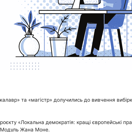
бакалавр» та «магістр» долучились до вивчення вибір
проєкту «Локальна демократія: кращі європейські п
 Модуль Жана Моне.