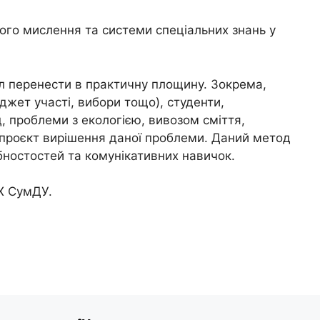
го мислення та системи спеціальних знань у
л перенести в практичну площину. Зокрема,
джет участі, вибори тощо), студенти,
д, проблеми з екологією, вивозом сміття,
и проєкт вирішення даної проблеми. Даний метод
бностостей та комунікативних навичок.
ІХ СумДУ.