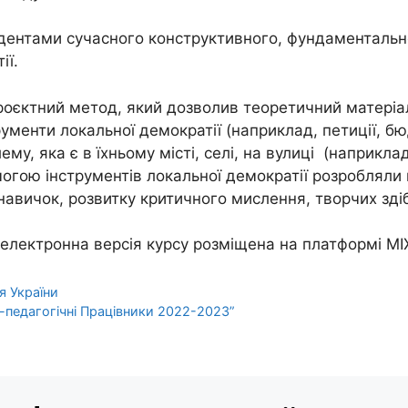
дентами сучасного конструктивного, фундаментально
ії.
роєктний метод, який дозволив теоретичний матеріа
рументи локальної демократії (наприклад, петиції, бю
му, яка є в їхньому місті, селі, на вулиці (наприкла
омогою інструментів локальної демократії розроблял
навичок, розвитку критичного мислення, творчих зді
 електронна версія курсу розміщена на платформі М
я України
педагогічні Працівники 2022-2023”