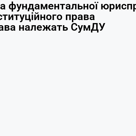
а фундаментальної юриспр
ституційного права
рава належать СумДУ