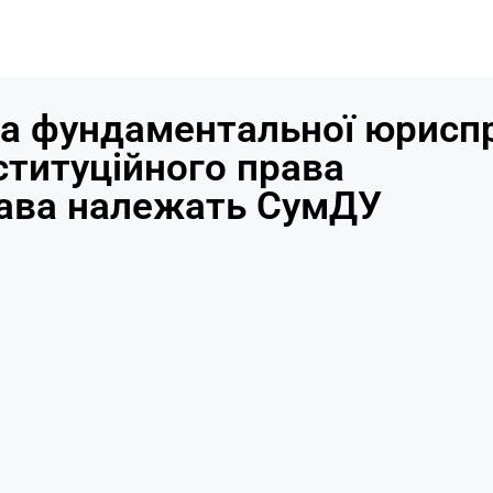
а фундаментальної юриспр
ституційного права
рава належать СумДУ