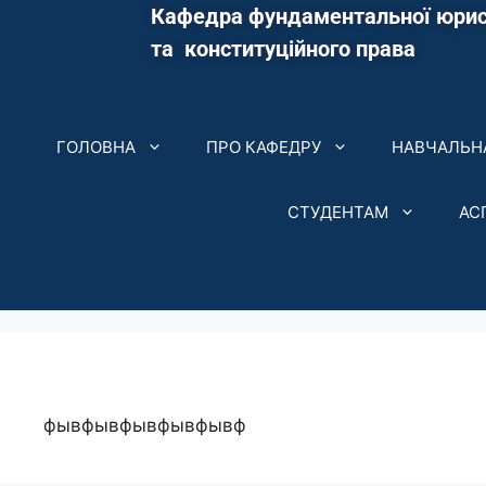
Кафедра фундаментальної юрис
та конституційного права
ГОЛОВНА
ПРО КАФЕДРУ
НАВЧАЛЬНА
СТУДЕНТАМ
АС
фывфывфывфывфывф