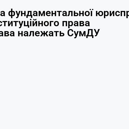
а фундаментальної юриспр
ституційного права
рава належать СумДУ