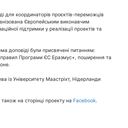
оді для координаторів проєктів-переможців
ганізована Європейським виконавчим
ційної підтримки у реалізації проектів та
ема доповіді були присвячені питанням:
я правил Програми ЄС Еразмус+, поширення та
Моне.
ва із Університету Маастріхт, Нідерланди
а також на сторінці проекту на
Facebook
.