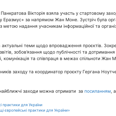
Панкратова Вікторія взяла участь у стартовому зах
зу Еразмус+ за напрямом Жан Моне. Зустріч була ор
 з метою надання учасникам інформаційної та організа
на актуальні теми щодо впровадження проєктів. Зокр
звітів, зобов’язання щодо публічності та дотриманн
ті, комунікація та співпраця в межах спільноти Жан 
иків заходу та координатор проєкту Гергана Ноутче
а найближчі заходи можна отримати за
посиланням
, 
і практики для України
щі європейські практики для України»