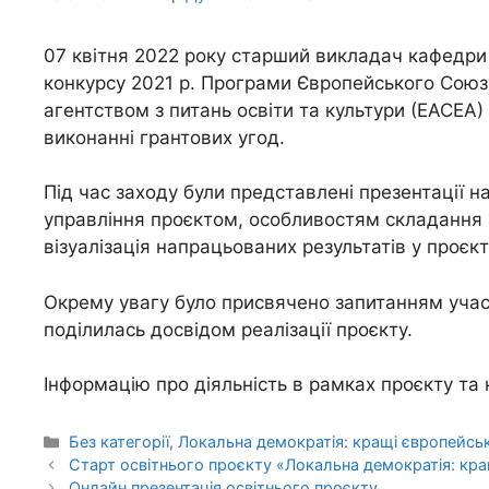
07 квітня 2022 року старший викладач кафедри 
конкурсу 2021 р. Програми Європейського Сою
агентством з питань освіти та культури (ЕАСЕА)
виконанні грантових угод.
Під час заходу були представлені презентації 
управління проєктом, особливостям складання 
візуалізація напрацьованих результатів у проєк
Окрему увагу було присвячено запитанням учасн
поділилась досвідом реалізації проєкту.
Інформацію про діяльність в рамках проєкту т
Без категорії
,
Локальна демократія: кращі європейськ
Старт освітнього проєкту «Локальна демократія: кра
Онлайн презентація освітнього проєкту