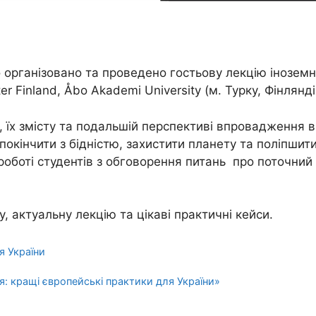
 організовано та проведено гостьову лекцію іноземно
Finland, Åbo Akademi University (м. Турку, Фінлянді
 їх змісту та подальшій перспективі впровадження в 
покінчити з бідністю, захистити планету та поліпшит
оботі студентів з обговорення питань про поточний с
 актуальну лекцію та цікаві практичні кейси.
я України
я: кращі європейські практики для України»