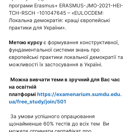
програми Erasmus+ ERASMUS-JMO-2021-HEI-
TCH-RSCH -101047645 – «EULOCDEM:
Локальна демократія: кращі європейські
практики для України».
Метою курсу
є формування конструктивної,
фундаментальної системи знань про
європейські практики локальної демократії та
можливості їх застосування в Україні.
Можна вивчати теми в зручний для Вас час
на освітній
платформі
https://examenarium.sumdu.edu.
ua/free_study/join/501
За умови успішного опрацювання
щонайменше 60% тестів до всіх тем Ви
можете отримати сертифікат про