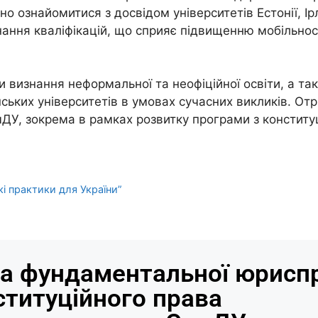
 ознайомитися з досвідом університетів Естонії, Ірла
нання кваліфікацій, що сприяє підвищенню мобільності
и визнання неформальної та неофіційної освіти, а т
ьких університетів в умовах сучасних викликів. Отр
ДУ, зокрема в рамках розвитку програми з констит
і практики для України”
а фундаментальної юриспр
ституційного права