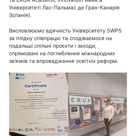
та ERUA Academic Innovation Week в
Університеті Лас-Пальмас де Гран-Канарія
(Іспанія).
Висловлюємо вдячність Університету SWPS
за плідну співпрацю та сподіваємося на
подальші спільні проєкти і заходи,
спрямовані на поглиблення міжнародних
зв’язків та впровадження освітніх реформ.