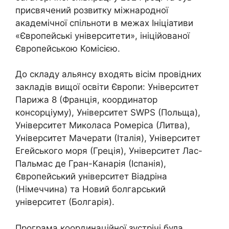
присвячений розвитку міжнародної
академічної спільноти в межах Ініціативи
«Європейські університети», ініційованої
Європейською Комісією.
До складу альянсу входять вісім провідних
закладів вищої освіти Європи: Університет
Парижа 8 (Франція, координатор
консорціуму), Університет SWPS (Польща),
Університет Миколаса Ромеріса (Литва),
Університет Мачерати (Італія), Університет
Егейського моря (Греція), Університет Лас-
Пальмас де Гран-Канарія (Іспанія),
Європейський університет Віадріна
(Німеччина) та Новий болгарський
університет (Болгарія).
Програма координаційної зустрічі була